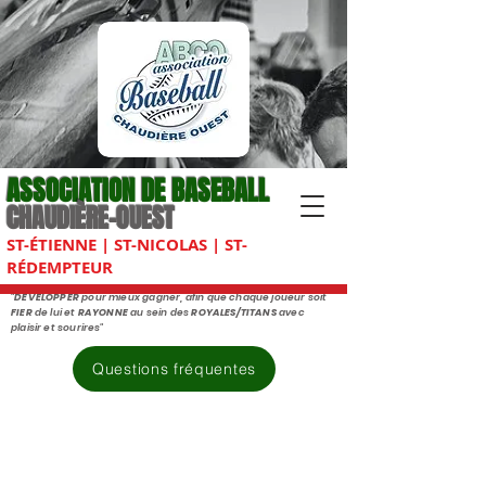
ASSOCIATION DE BASEBALL
CHAUDIÈRE-OUEST
ST-ÉTIENNE | ST-NICOLAS | ST-
RÉDEMPTEUR
"
DÉVELOPPER
pour mieux gagner, afin que chaque joueur soit
FIER
de lui et
RAYONNE
au sein des
ROYALES/TITANS
avec
plaisir et sourires"
Questions fréquentes