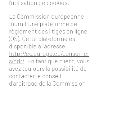
l'utilisation de cookies.
La Commission européenne
fournit une plateforme de
règlement des litiges en ligne
(OS). Cette plateforme est
disponible à l'adresse
http://ec.europa.eu/consumer
s/odr/
. En tant que client, vous
avez toujours la possibilité de
contacter le conseil
d'arbitrage de la Commission
européenne. Nous ne
sommes ni disposés à, ni
obligés de, participer à une
procédure de règlement des
litiges devant un conseil
d'arbitrage de la
consommation.