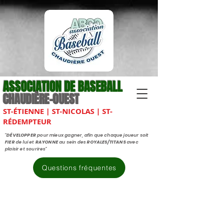
ASSOCIATION DE BASEBALL
CHAUDIÈRE-OUEST
ST-ÉTIENNE | ST-NICOLAS | ST-
RÉDEMPTEUR
"
DÉVELOPPER
pour mieux gagner, afin que chaque joueur soit
FIER
de lui et
RAYONNE
au sein des
ROYALES/TITANS
avec
plaisir et sourires"
Questions fréquentes