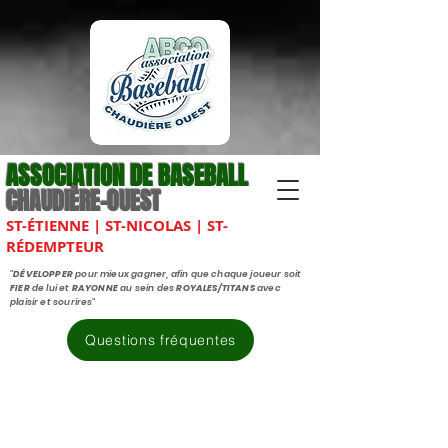
ASSOCIATION DE BASEBALL
CHAUDIÈRE-OUEST
ST-ÉTIENNE | ST-NICOLAS | ST-
RÉDEMPTEUR
"
DÉVELOPPER
pour mieux gagner, afin que chaque joueur soit
FIER
de lui et
RAYONNE
au sein des
ROYALES/TITANS
avec
plaisir et sourires"
Questions fréquentes